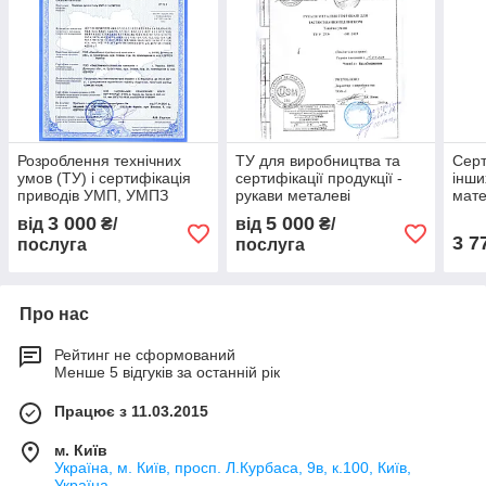
Розроблення технічних
ТУ для виробництва та
Серт
умов (ТУ) і сертифікація
сертифікації продукції -
інши
приводів УМП, УМПЗ
рукави металеві
мате
гофровані для
ДСТ
3 000
5 000
від
₴/
від
₴/
застосування під тиском
3 7
послуга
послуга
Про нас
Рейтинг не сформований
Менше 5 відгуків за останній рік
Працює з 11.03.2015
м. Київ
Україна, м. Київ, просп. Л.Курбаса, 9в, к.100, Київ,
Україна