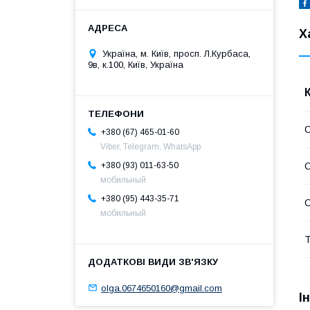
Х
Україна, м. Київ, просп. Л.Курбаса,
9в, к.100, Київ, Україна
С
+380 (67) 465-01-60
Viber, Telegram, WhatsApp
+380 (93) 011-63-50
С
мобильный
+380 (95) 443-35-71
С
мобильный
Т
olga.0674650160@gmail.com
І