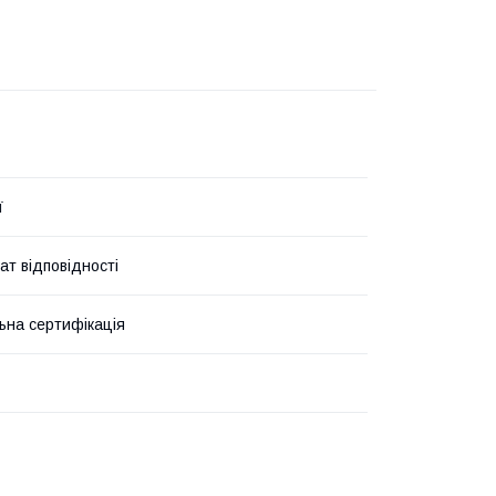
ї
ат відповідності
ьна сертифікація