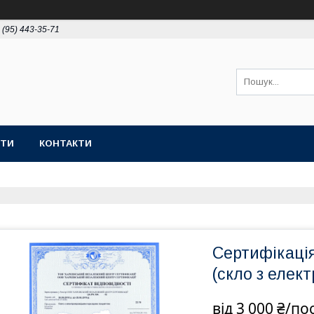
 (95) 443-35-71
ОТИ
КОНТАКТИ
Сертифікація
(скло з елек
від
3 000 ₴/по