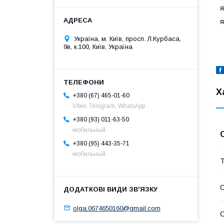
я
я
Україна, м. Київ, просп. Л.Курбаса,
9в, к.100, Київ, Україна
Х
+380 (67) 465-01-60
Viber, Telegram, WhatsApp
+380 (93) 011-63-50
мобильный
+380 (95) 443-35-71
мобильный
Т
С
olga.0674650160@gmail.com
С