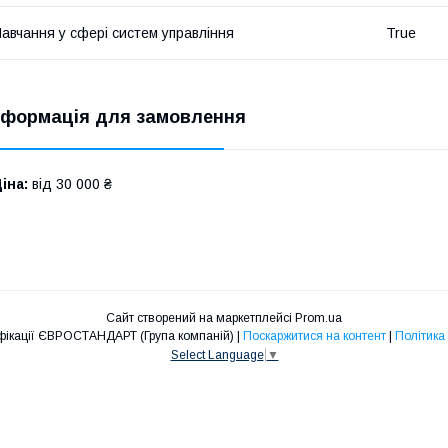
авчання у сфері систем управління
True
нформація для замовлення
іна:
від 30 000 ₴
Сайт створений на маркетплейсі
Prom.ua
ТОВ Центр сертифікації ЄВРОСТАНДАРТ (Група компаній) |
Поскаржитися на контент
|
Політика
Select Language
▼