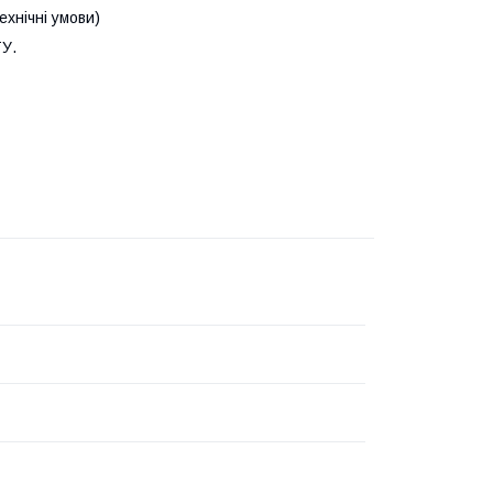
хнічні умови)
ТУ.