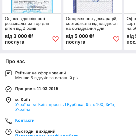
Оцінка відповідності
Оформлення декларацій,
Офо
розвивальних ігор для
сертифікатів відповідності
серт
дітей від 2 років
на обладнання для
на о
харчового виробництва
харч
3 000
5 000
від
₴/
від
₴/
від
послуга
послуга
пос
Про нас
Рейтинг не сформований
Менше 5 відгуків за останній рік
Працює з 11.03.2015
м. Київ
Україна, м. Київ, просп. Л.Курбаса, 9в, к.100, Київ,
Україна
Контакти
Сьогодні вихідний