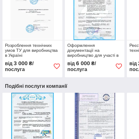
Розроблення технічних
Оформлення
Реєс
умов ТУ для виробництва
документації на
техн
в Україні
виробництво для участі в
тендерах
3 000
6 000
від
₴/
від
₴/
від
послуга
послуга
пос
Подібні послуги компанії