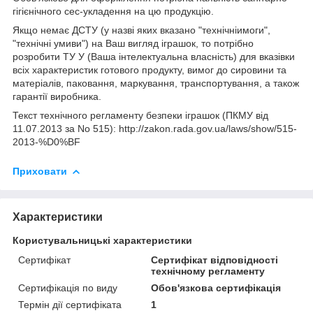
гігієнічного сес-укладення на цю продукцію.
Якщо немає ДСТУ (у назві яких вказано "технічніимоги",
"технічні умиви") на Ваш вигляд іграшок, то потрібно
розробити ТУ У (Ваша інтелектуальна власність) для вказівки
всіх характеристик готового продукту, вимог до сировини та
матеріалів, паковання, маркування, транспортування, а також
гарантії виробника.
Текст технічного регламенту безпеки іграшок (ПКМУ від
11.07.2013 за No 515
): http://zakon.rada.gov.ua/laws/show/515-
2013-%D0%BF
Приховати
Характеристики
Користувальницькі характеристики
Сертифікат
Сертифікат відповідності
технічному регламенту
Сертифікація по виду
Обов'язкова сертифікація
Термін дії сертифіката
1