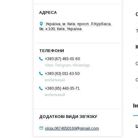
Україна, м. Київ, просп. Л.Курбаса,
9в, к.100, Київ, Україна
Т
+380 (67) 465-01-60
С
Viber, Telegram, WhatsApp
+380 (93) 011-63-50
С
мобильный
+380 (95) 443-35-71
мобильный
І
Ц
olga.0674650160@gmail.com