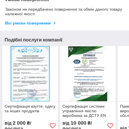
Законом не передбачено повернення та обмін даного товару
належної якості
Всі умови повернення
Подібні послуги компанії
Сертифікація взуття, одягу
Сертифікація системи
Паке
та інших продуктів
управління якістю
виро
виробника за ДСТУ EN
обсл
ISO 9001:2018
опа
2 000
10 000
від
₴/
від
₴/
обла
від
послуга
послуга