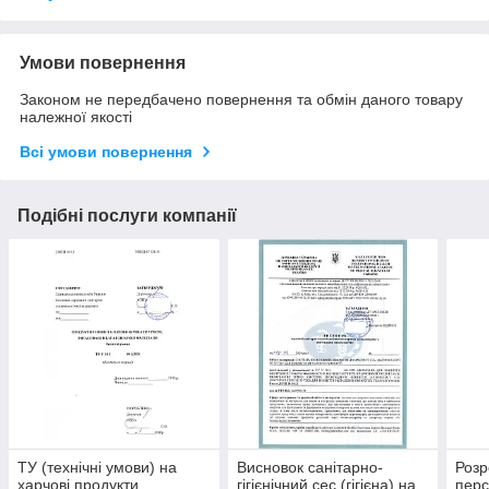
Умови повернення
Законом не передбачено повернення та обмін даного товару
належної якості
Всі умови повернення
Подібні послуги компанії
ТУ (технічні умови) на
Висновок санітарно-
Розр
харчові продукти
гігієнічний сес (гігієна) на
перс